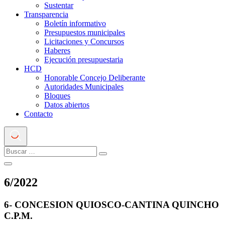
Sustentar
Transparencia
Boletín informativo
Presupuestos municipales
Licitaciones y Concursos
Haberes
Ejecución presupuestaria
HCD
Honorable Concejo Deliberante
Autoridades Municipales
Bloques
Datos abiertos
Contacto
6
/
2022
6- CONCESION QUIOSCO-CANTINA QUINCHO
C.P.M.