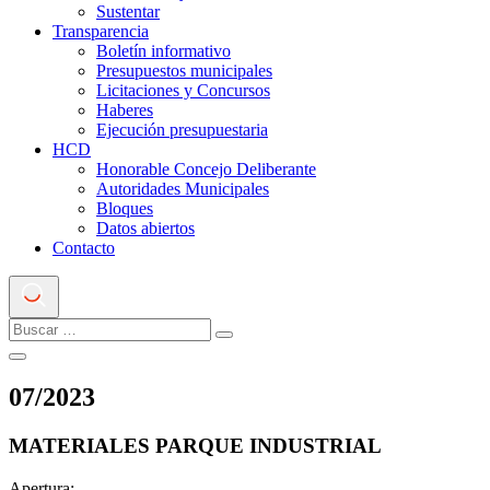
Sustentar
Transparencia
Boletín informativo
Presupuestos municipales
Licitaciones y Concursos
Haberes
Ejecución presupuestaria
HCD
Honorable Concejo Deliberante
Autoridades Municipales
Bloques
Datos abiertos
Contacto
07
/
2023
MATERIALES PARQUE INDUSTRIAL
Apertura: