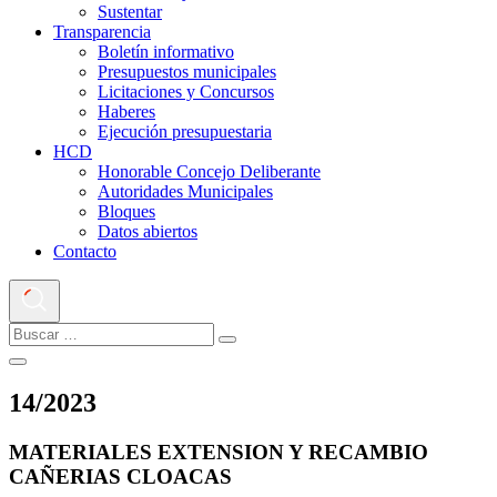
Sustentar
Transparencia
Boletín informativo
Presupuestos municipales
Licitaciones y Concursos
Haberes
Ejecución presupuestaria
HCD
Honorable Concejo Deliberante
Autoridades Municipales
Bloques
Datos abiertos
Contacto
14
/
2023
MATERIALES EXTENSION Y RECAMBIO
CAÑERIAS CLOACAS