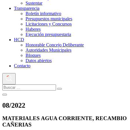
Sustentar
Transparencia
Boletín informativo
Presupuestos municipales
Licitaciones y Concursos
Haberes
Ejecución presupuestaria
HCD
Honorable Concejo Deliberante
Autoridades Municipales
Bloques
Datos abiertos
Contacto
08
/
2022
MATERIALES AGUA CORRIENTE, RECAMBIO
CAÑERIAS