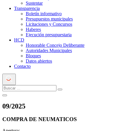
Sustentar
Transparencia
Boletín informativo
Presupuestos municipales
Licitaciones y Concursos
Haberes
Ejecución presupuestaria
HCD
Honorable Concejo Deliberante
Autoridades Municipales
Bloques
Datos abiertos
Contacto
09
/
2025
COMPRA DE NEUMATICOS
Apertura: