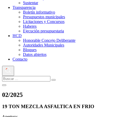
Sustentar
Transparencia
Boletín informativo
Presupuestos municipales
Licitaciones y Concursos
Haberes
Ejecución presupuestaria
HCD
Honorable Concejo Deliberante
Autoridades Municipales
Bloques
Datos abiertos
Contacto
02
/
2025
19 TON MEZCLA ASFALTICA EN FRIO
Apertura: