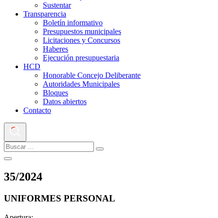
Sustentar
Transparencia
Boletín informativo
Presupuestos municipales
Licitaciones y Concursos
Haberes
Ejecución presupuestaria
HCD
Honorable Concejo Deliberante
Autoridades Municipales
Bloques
Datos abiertos
Contacto
35
/
2024
UNIFORMES PERSONAL
Apertura: