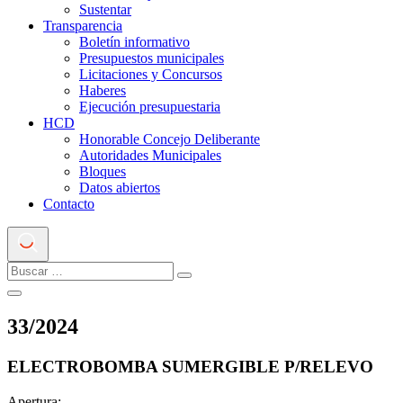
Sustentar
Transparencia
Boletín informativo
Presupuestos municipales
Licitaciones y Concursos
Haberes
Ejecución presupuestaria
HCD
Honorable Concejo Deliberante
Autoridades Municipales
Bloques
Datos abiertos
Contacto
33
/
2024
ELECTROBOMBA SUMERGIBLE P/RELEVO
Apertura: