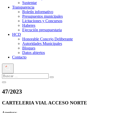
Sustentar
Transparencia
Boletín informativo
Presupuestos municipales
Licitaciones y Concursos
Haberes
Ejecución presupuestaria
HCD
Honorable Concejo Deliberante
Autoridades Municipales
Bloques
Datos abiertos
Contacto
47
/
2023
CARTELERIA VIAL ACCESO NORTE
Apertura: