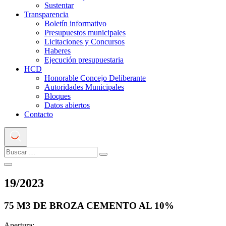
Sustentar
Transparencia
Boletín informativo
Presupuestos municipales
Licitaciones y Concursos
Haberes
Ejecución presupuestaria
HCD
Honorable Concejo Deliberante
Autoridades Municipales
Bloques
Datos abiertos
Contacto
19
/
2023
75 M3 DE BROZA CEMENTO AL 10%
Apertura: