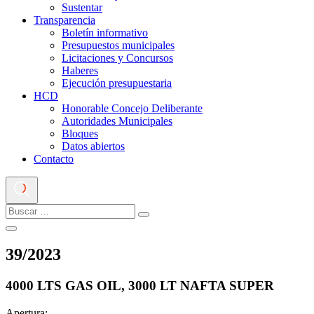
Sustentar
Transparencia
Boletín informativo
Presupuestos municipales
Licitaciones y Concursos
Haberes
Ejecución presupuestaria
HCD
Honorable Concejo Deliberante
Autoridades Municipales
Bloques
Datos abiertos
Contacto
39
/
2023
4000 LTS GAS OIL, 3000 LT NAFTA SUPER
Apertura: