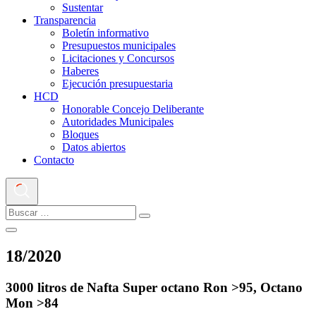
Sustentar
Transparencia
Boletín informativo
Presupuestos municipales
Licitaciones y Concursos
Haberes
Ejecución presupuestaria
HCD
Honorable Concejo Deliberante
Autoridades Municipales
Bloques
Datos abiertos
Contacto
18
/
2020
3000 litros de Nafta Super octano Ron >95, Octano
Mon >84